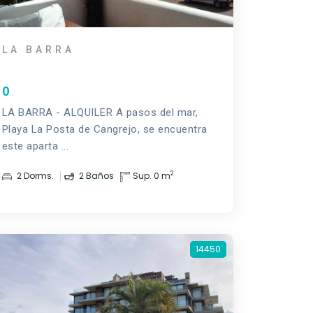
LA BARRA
0
LA BARRA - ALQUILER A pasos del mar,
Playa La Posta de Cangrejo, se encuentra
este aparta ...
2
2 Dorms.
2 Baños
Sup. 0 m
14450