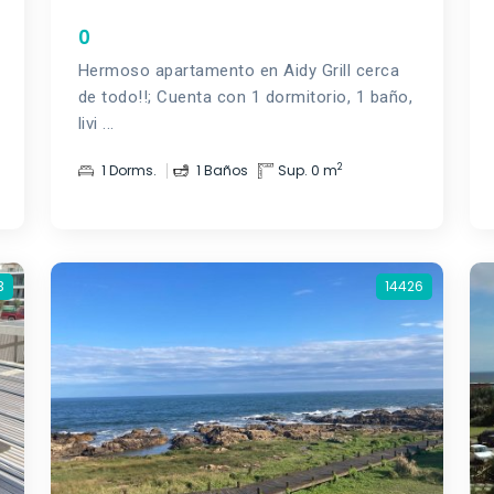
0
Hermoso apartamento en Aidy Grill cerca
de todo!!; Cuenta con 1 dormitorio, 1 baño,
livi ...
2
1 Dorms.
1 Baños
Sup. 0 m
3
14426