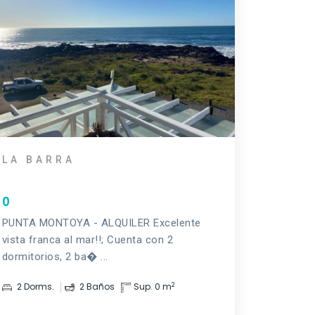
LA BARRA
0
PUNTA MONTOYA - ALQUILER Excelente
vista franca al mar!!; Cuenta con 2
dormitorios, 2 ba� ...
2
2 Dorms.
2 Baños
Sup. 0 m