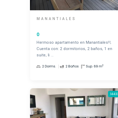
MANANTIALES
0
Hermoso apartamento en Manantiales!!;
Cuenta con: 2 dormitorios, 2 baños, 1 en
suite, li ...
2
2 Dorms.
2 Baños
Sup. 69 m
1443