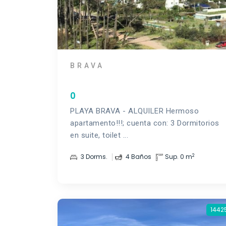
BRAVA
0
PLAYA BRAVA - ALQUILER Hermoso
apartamento!!!; cuenta con: 3 Dormitorios
en suite, toilet ...
2
3 Dorms.
4 Baños
Sup. 0 m
1442