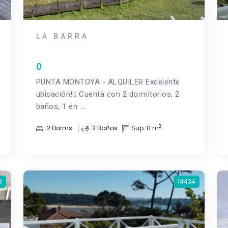
LA BARRA
0
PUNTA MONTOYA - ALQUILER Excelente
ubicación!!; Cuenta con 2 dormitorios, 2
baños, 1 en ...
2
2 Dorms.
2 Baños
Sup. 0 m
3
14434