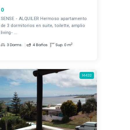
0
SENSE - ALQUILER Hermoso apartamento
de 3 dormitorios en suite, toilette, amplio
living- ...
2
3 Dorms.
4 Baños
Sup. 0 m
14432