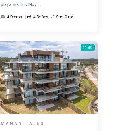
playa Bikini!!; Muy ...
2
4 Dorms.
4 Baños
Sup. 0 m
14510
MANANTIALES