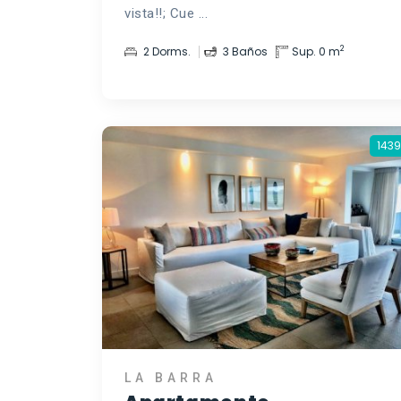
vista!!; Cue ...
2
2 Dorms.
3 Baños
Sup. 0 m
1439
LA BARRA