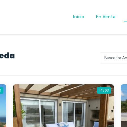
Inicio
En Venta
ueda
Buscador A
0
14363