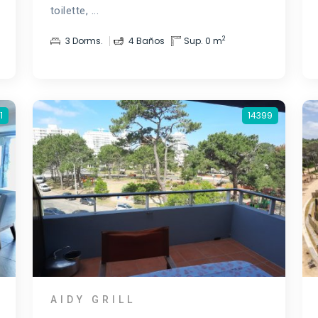
toilette, ...
2
3 Dorms.
4 Baños
Sup. 0 m
1
14399
AIDY GRILL