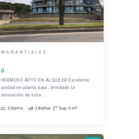
MANANTIALES
0
HERMOSO APTO EN ALQUILER Excelente
unidad en planta baja , brindado la
sensación de esta ...
2
2 Dorms.
2 Baños
Sup. 0 m