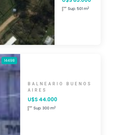
U$S 83.000
2
Sup. 501 m
14498
BALNEARIO BUENOS
AIRES
U$S 44.000
2
Sup. 300 m