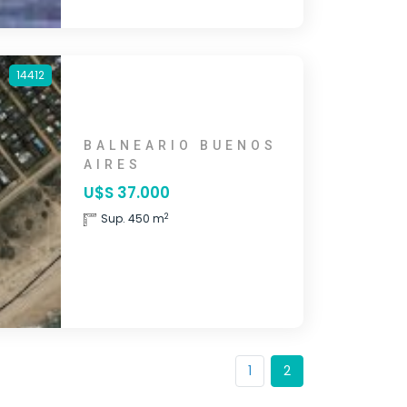
14412
BALNEARIO BUENOS
AIRES
U$S 37.000
2
Sup. 450 m
1
2