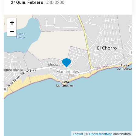
2ª Quin. Febrero:
USD 3200
+
−
Leaflet
| ©
OpenStreetMap
contributors