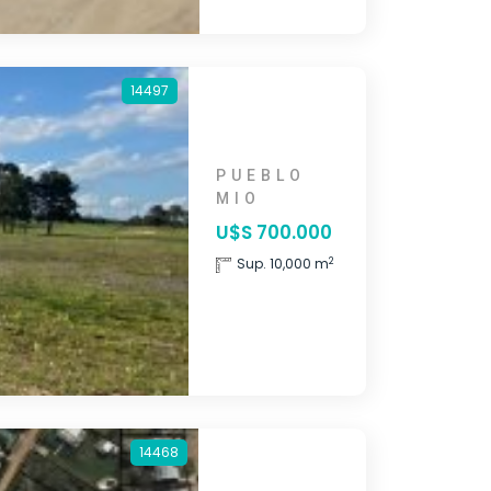
14497
PUEBLO
MIO
U$S 700.000
2
Sup. 10,000 m
14468