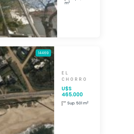
2
m
14469
EL
CHORRO
U$S
465.000
2
Sup. 501 m