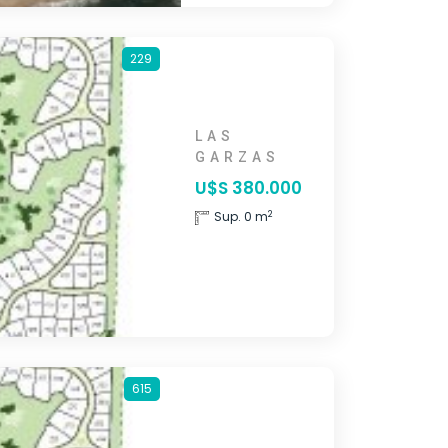
229
LAS
GARZAS
U$S 380.000
2
Sup. 0 m
615