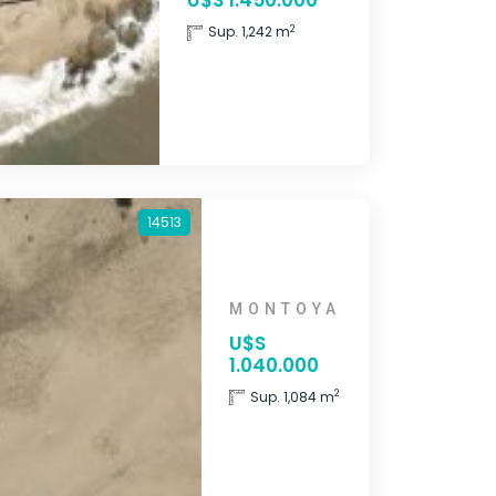
U$S 1.450.000
2
Sup. 1,242 m
14513
MONTOYA
U$S
1.040.000
2
Sup. 1,084 m