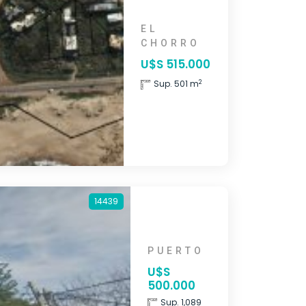
EL
CHORRO
U$S 515.000
2
Sup. 501 m
14439
PUERTO
U$S
500.000
Sup. 1,089