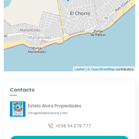
Leaflet
| ©
OpenStreetMap
contributors
Contacto
Estela Alvira Propiedades
info@estelaalvira.com
+598 94 078 777