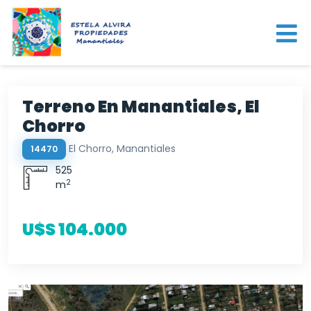
Terreno En Manantiales, El
Chorro
El Chorro, Manantiales
14470
525
2
m
U$S 104.000