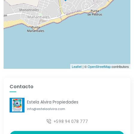
Leaflet
| ©
OpenStreetMap
contributors
Contacto
Estela Alvira Propiedades
info@estelaalvira.com
+598 94 078 777