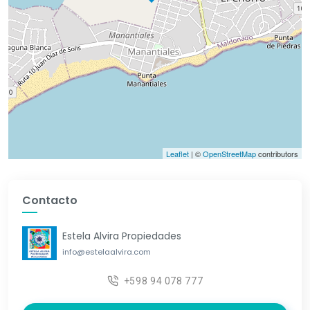
Leaflet
| ©
OpenStreetMap
contributors
Contacto
Estela Alvira Propiedades
info@estelaalvira.com
+598 94 078 777