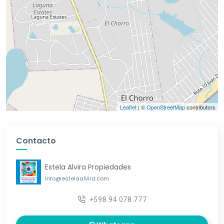
Leaflet
| ©
OpenStreetMap
contributors
Contacto
Estela Alvira Propiedades
info@estelaalvira.com
+598 94 078 777