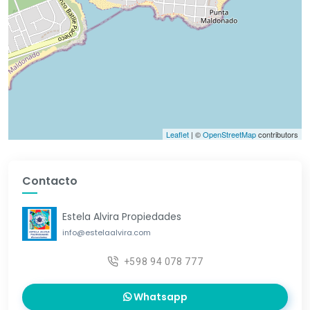
Leaflet
| ©
OpenStreetMap
contributors
Contacto
Estela Alvira Propiedades
info@estelaalvira.com
+598 94 078 777
Whatsapp