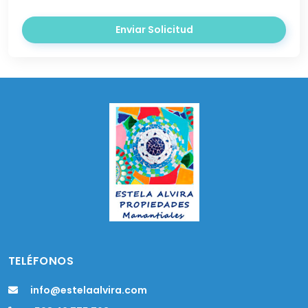
Enviar Solicitud
TELÉFONOS
info@estelaalvira.com