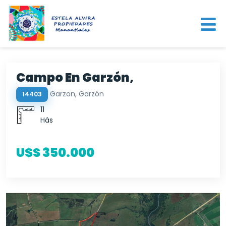
Campo En Garzón,
Garzon, Garzón
14403
11
Hás
U$S 350.000